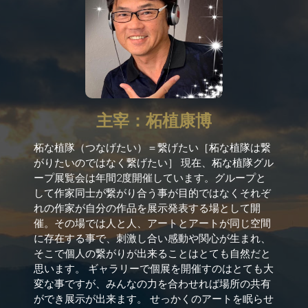
主宰：柘植康博
柘な植隊（つなげたい）＝繋げたい［柘な植隊は繋
がりたいのではなく繋げたい］ 現在、柘な植隊グル
ープ展覧会は年間2度開催しています。グループと
して作家同士が繋がり合う事が目的ではなくそれぞ
れの作家が自分の作品を展示発表する場として開
催。その場では人と人、アートとアートが同じ空間
に存在する事で、刺激し合い感動や関心が生まれ、
そこで個人の繋がりが出来ることはとても自然だと
思います。 ギャラリーで個展を開催すのはとても大
変な事ですが、みんなの力を合わせれば場所の共有
ができ展示が出来ます。 せっかくのアートを眠らせ