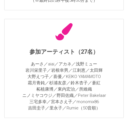
（※最終日のみ午後5時30分まで）
参加アーティスト（27名）
あーさ／aiai／アカネ／浅野ミュー
岩川栄里子／岩根幸男／江刺恵／太田輝
大野えつ子／喜優／KEIKO YAMAMOTO
霜月青鈍／杉浦友彦／鈴木杏子／蒼紅
柘植康博／東内宏治／所維織
ニノミヤコウジ／野田佐織／Peter Bakelaar
三宅多幸／宮本さえ子／monomix86
吉田圭子／里永子／Rumie（50音順）